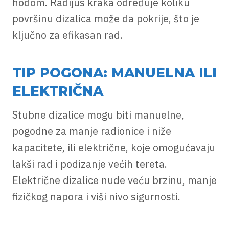
hodom. Radijus kraka određuje koliku
površinu dizalica može da pokrije, što je
ključno za efikasan rad.
TIP POGONA: MANUELNA ILI
ELEKTRIČNA
Stubne dizalice mogu biti manuelne,
pogodne za manje radionice i niže
kapacitete, ili električne, koje omogućavaju
lakši rad i podizanje većih tereta.
Električne dizalice nude veću brzinu, manje
fizičkog napora i viši nivo sigurnosti.