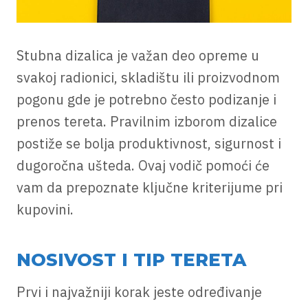
Stubna dizalica je važan deo opreme u
svakoj radionici, skladištu ili proizvodnom
pogonu gde je potrebno često podizanje i
prenos tereta. Pravilnim izborom dizalice
postiže se bolja produktivnost, sigurnost i
dugoročna ušteda. Ovaj vodič pomoći će
vam da prepoznate ključne kriterijume pri
kupovini.
NOSIVOST I TIP TERETA
Prvi i najvažniji korak jeste određivanje