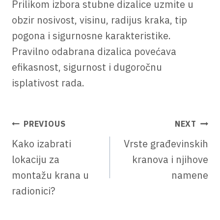
Prilikom izbora stubne dizalice uzmite u
obzir nosivost, visinu, radijus kraka, tip
pogona i sigurnosne karakteristike.
Pravilno odabrana dizalica povećava
efikasnost, sigurnost i dugoročnu
isplativost rada.
КРЕТАЊЕ
PREVIOUS
NEXT
ЧЛАНКА
Kako izabrati
Vrste građevinskih
lokaciju za
kranova i njihove
montažu krana u
namene
radionici?