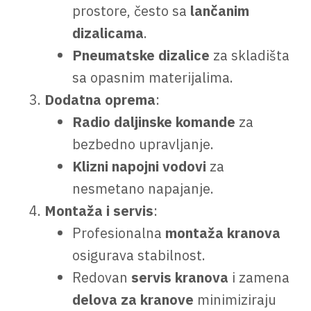
prostore, često sa
lančanim
dizalicama
.
Pneumatske dizalice
za skladišta
sa opasnim materijalima.
Dodatna oprema
:
Radio daljinske komande
za
bezbedno upravljanje.
Klizni napojni vodovi
za
nesmetano napajanje.
Montaža i servis
:
Profesionalna
montaža kranova
osigurava stabilnost.
Redovan
servis kranova
i zamena
delova za kranove
minimiziraju