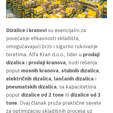
Dizalice i kranovi
su esencijalni za
povećanje efikasnosti skladišta,
omogućavajući brzo i sigurno rukovanje
teretima. Alfa Kran d.o.o., lider u
prodaji
dizalica
i
prodaji kranova
, nudi rešenja
poput
mosnih kranova
,
stubnih dizalica
,
električnih dizalica
,
lančanih dizalica
i
pneumatskih dizalica
, sa kapacitetima
poput
dizalice od 2 tone
ili
dizalice od 3
tone
. Ovaj članak pruža praktične savete
za optimizaciju skladišnih procesa uz