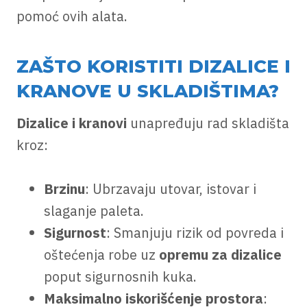
pomoć ovih alata.
ZAŠTO KORISTITI DIZALICE I
KRANOVE U SKLADIŠTIMA?
Dizalice i kranovi
unapređuju rad skladišta
kroz:
Brzinu
: Ubrzavaju utovar, istovar i
slaganje paleta.
Sigurnost
: Smanjuju rizik od povreda i
oštećenja robe uz
opremu za dizalice
poput sigurnosnih kuka.
Maksimalno iskorišćenje prostora
: