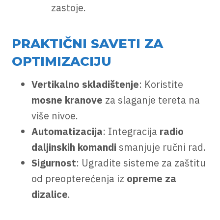
zastoje.
PRAKTIČNI SAVETI ZA
OPTIMIZACIJU
Vertikalno skladištenje
: Koristite
mosne kranove
za slaganje tereta na
više nivoe.
Automatizacija
: Integracija
radio
daljinskih komandi
smanjuje ručni rad.
Sigurnost
: Ugradite sisteme za zaštitu
od preopterećenja iz
opreme za
dizalice
.