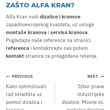
ZAŠTO ALFA KRAN?
Alfa Kran nudi
dizalice i kranove
zapadnoevropskog kvaliteta, uz usluge
montaže kranova
i
servisa kranova
.
Pogledajte naše reference na stranici
referenca
i kontaktirajte nas putem
kontakt
stranice za prilagođena rešenja.
КРЕТАЊЕ
PREVIOUS
NEXT
ЧЛАНКА
Kako optimizovati
Izbor prave
rad skladišta uz
industrijske
pomoć dizalica i
dizalice: Mosne vs.
kranova
portalne dizalice