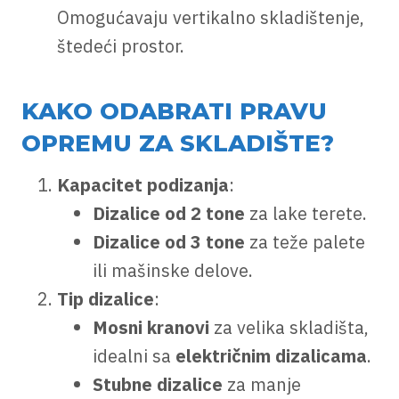
Omogućavaju vertikalno skladištenje,
štedeći prostor.
KAKO ODABRATI PRAVU
OPREMU ZA SKLADIŠTE?
Kapacitet podizanja
:
Dizalice od 2 tone
za lake terete.
Dizalice od 3 tone
za teže palete
ili mašinske delove.
Tip dizalice
:
Mosni kranovi
za velika skladišta,
idealni sa
električnim dizalicama
.
Stubne dizalice
za manje